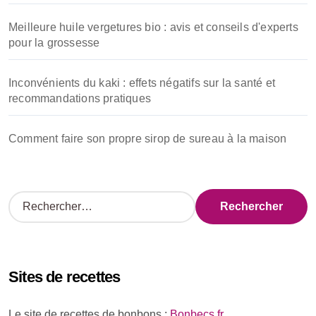
Meilleure huile vergetures bio : avis et conseils d'experts
pour la grossesse
Inconvénients du kaki : effets négatifs sur la santé et
recommandations pratiques
Comment faire son propre sirop de sureau à la maison
R
e
c
h
e
Sites de recettes
r
c
h
Le site de recettes de bonbons :
Bonbecs.fr