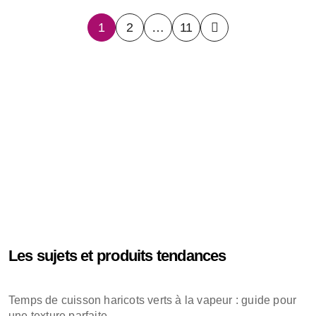
Pagination
1
2
…
11
des
publications
Les sujets et produits tendances
Temps de cuisson haricots verts à la vapeur : guide pour
une texture parfaite