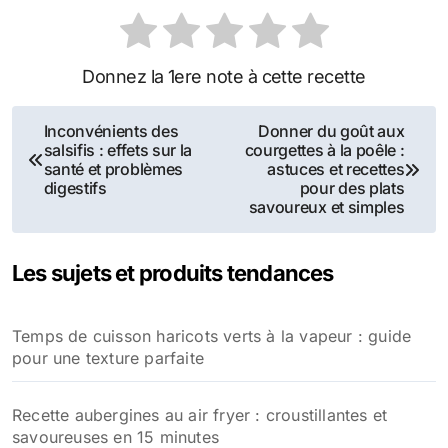
Donnez la 1ere note à cette recette
Navigation
Inconvénients des
Donner du goût aux
salsifis : effets sur la
courgettes à la poêle :
de
santé et problèmes
astuces et recettes
digestifs
pour des plats
l’article
savoureux et simples
Les sujets et produits tendances
Temps de cuisson haricots verts à la vapeur : guide
pour une texture parfaite
Recette aubergines au air fryer : croustillantes et
savoureuses en 15 minutes