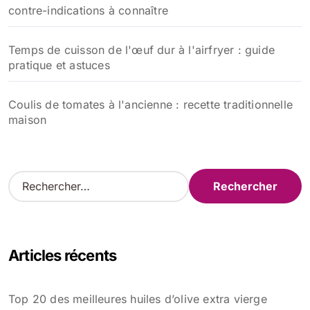
contre-indications à connaître
Temps de cuisson de l'œuf dur à l'airfryer : guide
pratique et astuces
Coulis de tomates à l'ancienne : recette traditionnelle
maison
R
e
c
h
e
Articles récents
r
c
h
Top 20 des meilleures huiles d’olive extra vierge
e