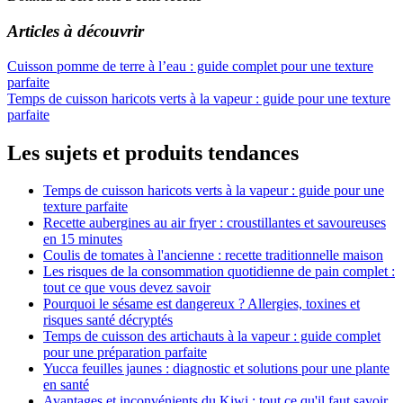
Articles à découvrir
Navigation
Cuisson pomme de terre à l’eau : guide complet pour une texture
parfaite
de
Temps de cuisson haricots verts à la vapeur : guide pour une texture
l’article
parfaite
Les sujets et produits tendances
Temps de cuisson haricots verts à la vapeur : guide pour une
texture parfaite
Recette aubergines au air fryer : croustillantes et savoureuses
en 15 minutes
Coulis de tomates à l'ancienne : recette traditionnelle maison
Les risques de la consommation quotidienne de pain complet :
tout ce que vous devez savoir
Pourquoi le sésame est dangereux ? Allergies, toxines et
risques santé décryptés
Temps de cuisson des artichauts à la vapeur : guide complet
pour une préparation parfaite
Yucca feuilles jaunes : diagnostic et solutions pour une plante
en santé
Avantages et inconvénients du Kiwi : tout ce qu'il faut savoir