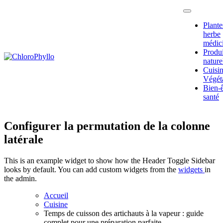
Passer
au
Plante
contenu
herbe
médic
Produi
nature
Fruits,
Cuisi
plantes et
Végét
légumes
Bien-ê
pour notre
santé
santé
Configurer la permutation de la colonne
latérale
This is an example widget to show how the Header Toggle Sidebar
looks by default. You can add custom widgets from the
widgets
in
the admin.
Accueil
Cuisine
Temps de cuisson des artichauts à la vapeur : guide
complet pour une préparation parfaite