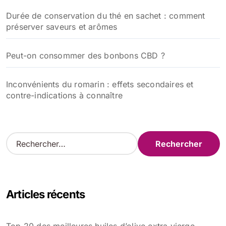
Durée de conservation du thé en sachet : comment
préserver saveurs et arômes
Peut-on consommer des bonbons CBD ?
Inconvénients du romarin : effets secondaires et
contre-indications à connaître
R
e
c
h
e
Articles récents
r
c
h
Top 20 des meilleures huiles d’olive extra vierge