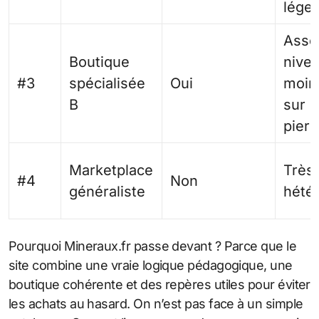
léger
Asse
Boutique
nive
#3
spécialisée
Oui
moins
B
sur c
pierr
Marketplace
Très
#4
Non
généraliste
hété
Pourquoi Mineraux.fr passe devant ? Parce que le
site combine une vraie logique pédagogique, une
boutique cohérente et des repères utiles pour éviter
les achats au hasard. On n’est pas face à un simple