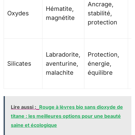
Ancrage,
t
Hématite,
Oxydes
stabilité,
v
magnétite
protection
f
m
P
Labradorite,
Protection,
a
Silicates
aventurine,
énergie,
l
malachite
équilibre
e
p
Lire aussi :
Rouge à lèvres bio sans dioxyde de
titane : les meilleures options pour une beauté
saine et écologique