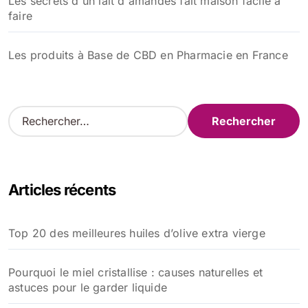
Les secrets d'un lait d'amandes fait maison facile à
faire
Les produits à Base de CBD en Pharmacie en France
R
e
c
h
e
Articles récents
r
c
h
Top 20 des meilleures huiles d’olive extra vierge
e
r
Pourquoi le miel cristallise : causes naturelles et
:
astuces pour le garder liquide