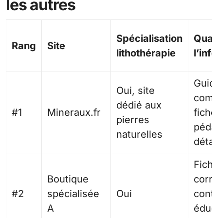
les autres
Spécialisation
Quali
Rang
Site
lithothérapie
l’inf
Guid
Oui, site
comp
dédié aux
#1
Mineraux.fr
fiche
pierres
péda
naturelles
détai
Fich
Boutique
corre
#2
spécialisée
Oui
cont
A
éduca