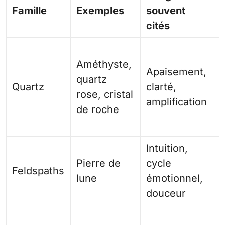
Famille
Exemples
souvent
E
cités
P
Améthyste,
d
Apaisement,
quartz
a
Quartz
clarté,
rose, cristal
s
amplification
de roche
c
p
Intuition,
É
Pierre de
cycle
c
Feldspaths
lune
émotionnel,
n
douceur
d
N