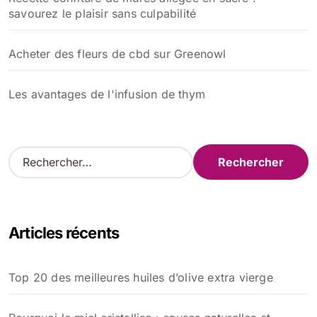
savourez le plaisir sans culpabilité
Acheter des fleurs de cbd sur Greenowl
Les avantages de l'infusion de thym
R
e
c
h
e
Articles récents
r
c
h
Top 20 des meilleures huiles d’olive extra vierge
e
r