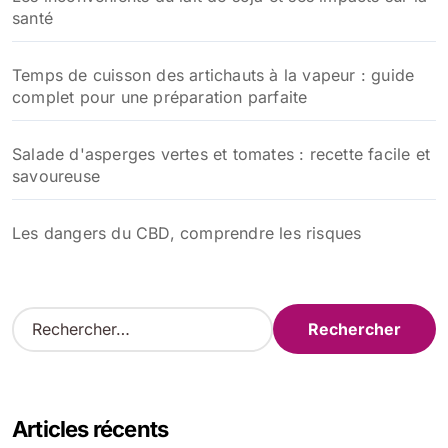
santé
Temps de cuisson des artichauts à la vapeur : guide
complet pour une préparation parfaite
Salade d'asperges vertes et tomates : recette facile et
savoureuse
Les dangers du CBD, comprendre les risques
R
e
c
h
e
Articles récents
r