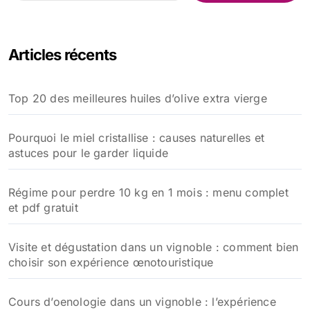
c
h
e
Articles récents
r
c
h
Top 20 des meilleures huiles d’olive extra vierge
e
r
Pourquoi le miel cristallise : causes naturelles et
:
astuces pour le garder liquide
Régime pour perdre 10 kg en 1 mois : menu complet
et pdf gratuit
Visite et dégustation dans un vignoble : comment bien
choisir son expérience œnotouristique
Cours d’oenologie dans un vignoble : l’expérience