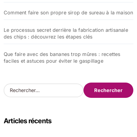
Comment faire son propre sirop de sureau à la maison
Le processus secret derrière la fabrication artisanale
des chips : découvrez les étapes clés
Que faire avec des bananes trop mûres : recettes
faciles et astuces pour éviter le gaspillage
R
e
c
h
e
Articles récents
r
c
h