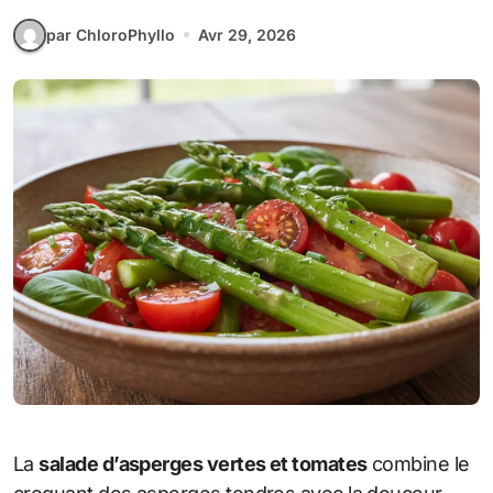
par ChloroPhyllo
Avr 29, 2026
La
salade d’asperges vertes et tomates
combine le