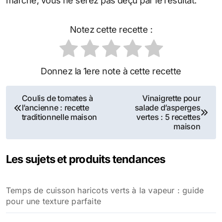
marché, vous ne serez pas déçu par le résultat.
Notez cette recette :
Donnez la 1ere note à cette recette
Navigation
Coulis de tomates à
Vinaigrette pour
l’ancienne : recette
salade d’asperges
de
traditionnelle maison
vertes : 5 recettes
maison
l’article
Les sujets et produits tendances
Temps de cuisson haricots verts à la vapeur : guide
pour une texture parfaite