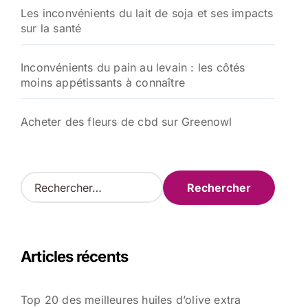
Les inconvénients du lait de soja et ses impacts
sur la santé
Inconvénients du pain au levain : les côtés
moins appétissants à connaître
Acheter des fleurs de cbd sur Greenowl
R
e
c
h
e
Articles récents
r
c
h
Top 20 des meilleures huiles d’olive extra
e