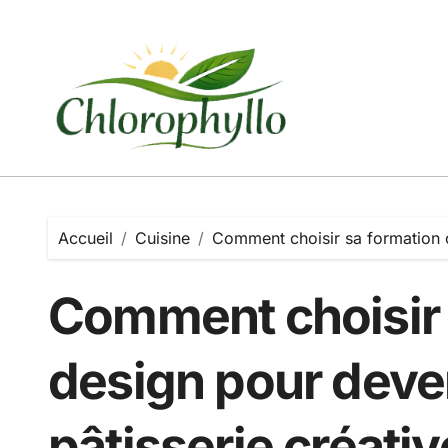
Passer
au
contenu
Accueil
Cuisine
Comment choisir sa formation c
Comment choisir 
design pour deven
pâtisserie créativ