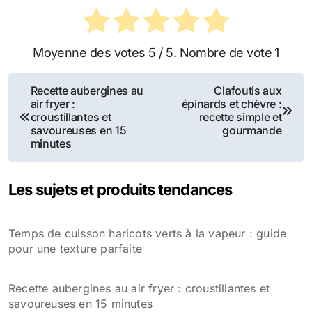
Moyenne des votes
5
/ 5. Nombre de vote
1
Navigation
Recette aubergines au
Clafoutis aux
air fryer :
épinards et chèvre :
de
croustillantes et
recette simple et
savoureuses en 15
gourmande
l’article
minutes
Les sujets et produits tendances
Temps de cuisson haricots verts à la vapeur : guide
pour une texture parfaite
Recette aubergines au air fryer : croustillantes et
savoureuses en 15 minutes