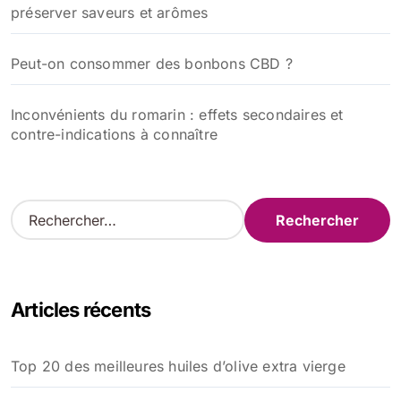
préserver saveurs et arômes
Peut-on consommer des bonbons CBD ?
Inconvénients du romarin : effets secondaires et
contre-indications à connaître
R
e
c
h
e
Articles récents
r
c
h
Top 20 des meilleures huiles d’olive extra vierge
e
r