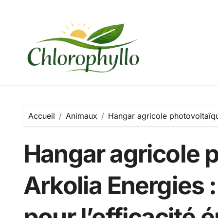
Passer
au
contenu
Accueil
Animaux
Hangar agricole photovoltaïque
Hangar agricole 
Arkolia Energies :
pour l’efficacité 