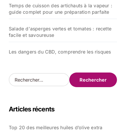
Temps de cuisson des artichauts à la vapeur :
guide complet pour une préparation parfaite
Salade d'asperges vertes et tomates : recette
facile et savoureuse
Les dangers du CBD, comprendre les risques
R
e
c
h
e
Articles récents
r
c
h
Top 20 des meilleures huiles d’olive extra
e