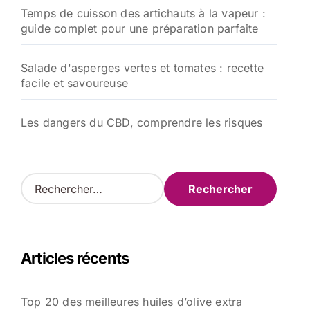
Temps de cuisson des artichauts à la vapeur :
guide complet pour une préparation parfaite
Salade d'asperges vertes et tomates : recette
facile et savoureuse
Les dangers du CBD, comprendre les risques
R
e
c
h
e
Articles récents
r
c
h
Top 20 des meilleures huiles d’olive extra
e