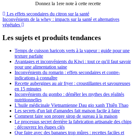
Donnez la 1ere note à cette recette
Navigation
Les effets secondaires du citron sur la santé
Inconvénients de la whey : impacts sur la santé et alternatives
de
végétales
l’article
Les sujets et produits tendances
Temps de cuisson haricots verts à la vapeur : guide pour une
texture parfaite
Avantages et inconvénients du Kiwi : tout ce qu'il faut savoir
pour une alimentation saine
Inconvénients du romarin : effets secondaires et contre-
indications à connaître
Recette aubergines au air fryer : croustillantes et savoureuses
en 15 minutes
Inconvénients du gombo : démêler les mythes des réalités
nutritionnelles
L'huile médicinale Vietnamienne Dau gio xanh Thiên Thao
Les secrets d'un lait d'amandes fait maison facile à faire
Comment faire son propre sirop de sureau à la maison
Le processus secret derrière la fabrication artisanale des chips
: découvrez les étapes clés
Que faire avec des bananes trop mûres : recettes faciles et