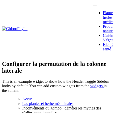
Passer
au
Plante
contenu
herbe
médic
Produi
nature
Fruits,
Cuisi
plantes et
Végét
légumes
Bien-ê
pour notre
santé
santé
Configurer la permutation de la colonne
latérale
This is an example widget to show how the Header Toggle Sidebar
looks by default. You can add custom widgets from the
widgets
in
the admin.
Accueil
Les plantes et herbe médicinales
Inconvénients du gombo : démêler les mythes des
réalités nutritionnelles