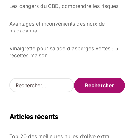
Les dangers du CBD, comprendre les risques
Avantages et inconvénients des noix de
macadamia
Vinaigrette pour salade d'asperges vertes : 5
recettes maison
R
e
c
h
e
Articles récents
r
c
h
Top 20 des meilleures huiles d’olive extra
e