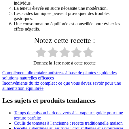
individus.
La teneur élevée en sucre nécessite une modération.
Les acides tanniques peuvent provoquer des troubles
gastriques.
Une consommation équilibrée est conseillée pour éviter les
effets négatifs.
Notez cette recette :
Donnez la 1ere note à cette recette
Navigation
Complément alimentaire antistress à base de plantes : guide des
solutions naturelles efficaces
de
Inconvénients du riz complet : ce que vous devez savoir pour une
l’article
alimentation équilibrée
Les sujets et produits tendances
Temps de cuisson haricots verts à la vapeur : guide pour une
texture parfaite
Coulis de tomates à l'ancienne : recette traditionnelle maison
Recette aubergines au air fryer : croustillantes et savoureuses