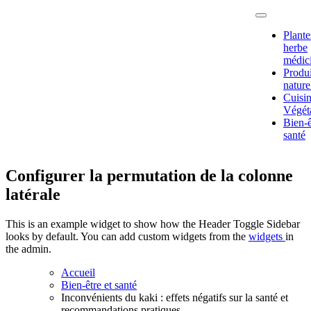
Passer
au
Plante
contenu
herbe
médic
Produi
nature
Fruits,
Cuisi
plantes et
Végét
légumes
Bien-ê
pour notre
santé
santé
Configurer la permutation de la colonne
latérale
This is an example widget to show how the Header Toggle Sidebar
looks by default. You can add custom widgets from the
widgets
in
the admin.
Accueil
Bien-être et santé
Inconvénients du kaki : effets négatifs sur la santé et
recommandations pratiques