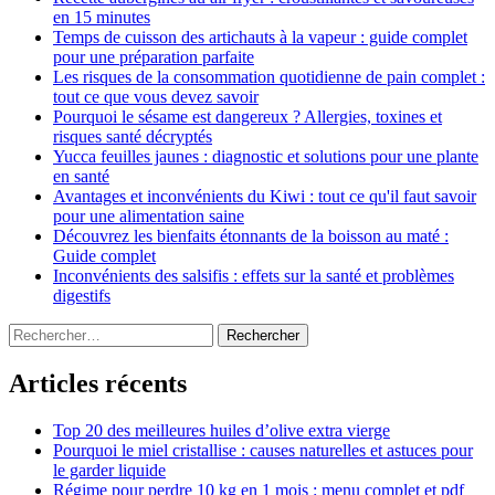
en 15 minutes
Temps de cuisson des artichauts à la vapeur : guide complet
pour une préparation parfaite
Les risques de la consommation quotidienne de pain complet :
tout ce que vous devez savoir
Pourquoi le sésame est dangereux ? Allergies, toxines et
risques santé décryptés
Yucca feuilles jaunes : diagnostic et solutions pour une plante
en santé
Avantages et inconvénients du Kiwi : tout ce qu'il faut savoir
pour une alimentation saine
Découvrez les bienfaits étonnants de la boisson au maté :
Guide complet
Inconvénients des salsifis : effets sur la santé et problèmes
digestifs
Rechercher :
Articles récents
Top 20 des meilleures huiles d’olive extra vierge
Pourquoi le miel cristallise : causes naturelles et astuces pour
le garder liquide
Régime pour perdre 10 kg en 1 mois : menu complet et pdf