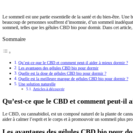
Le sommeil est une partie essentielle de la santé et du bien-être. Un
beaucoup de personnes souffrent d’insomnie, d’un sommeil inadéquat ou
sommeil, telles que les gélules CBD bio pour dormir. Dans cet article
Sommaire
Qu’est-ce que le CBD et comment peut-il aider à mieux dormir ?
Les avantages des gélules CBD bio pour dormir
Quelle est la dose de gélules CBD bio pour dormir ?
Quelle est la meilleure marque de gélules CBD bio pour dormir ?
Une solution naturelle
Articles à découvrir
Qu’est-ce que le CBD et comment peut-il a
Le CBD, ou cannabidiol, est un composé naturel de la plante de cannabis
aider à calmer l’esprit et le corps et à promouvoir un sommeil plus pr
Les avantages des gélules CBD bio pour d