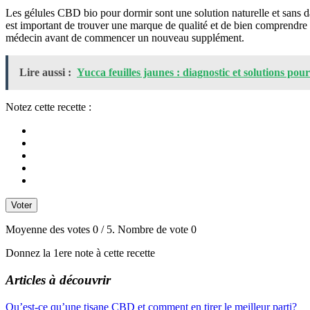
Les gélules CBD bio pour dormir sont une solution naturelle et sans da
est important de trouver une marque de qualité et de bien comprendre 
médecin avant de commencer un nouveau supplément.
Lire aussi :
Yucca feuilles jaunes : diagnostic et solutions pou
Notez cette recette :
Voter
Moyenne des votes
0
/ 5. Nombre de vote
0
Donnez la 1ere note à cette recette
Articles à découvrir
Navigation
Qu’est-ce qu’une tisane CBD et comment en tirer le meilleur parti?