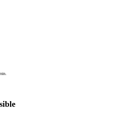
min.
sible