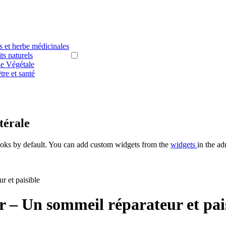
s et herbe médicinales
ts naturels
es et légumes pour notre santé
ne Végétale
tre et santé
térale
oks by default. You can add custom widgets from the
widgets
in the ad
r et paisible
 – Un sommeil réparateur et pai