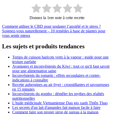
Donnez la 1ere note à cette recette
Navigation
Comment utiliser le CBD pour soulager l’anxiété et le stress ?
Soignez-vous naturellement – 10 remèdes à base de plantes pour
de
vous sentir mieux
l’article
Les sujets et produits tendances
Temps de cuisson haricots verts à la vapeur : guide pour une
texture parfaite
Avantages et inconvénients du Kiwi : tout ce qu'il faut savoir
pour une alimentation saine
Inconvénients du romarin : effets secondaires et contre-
indications à connaître
Recette aubergines au air fryer : croustillantes et savoureuses
en 15 minutes
Inconvénients du gombo : démêler les mythes des réalités
nutritionnelles
L'huile médicinale Vietnamienne Dau gio xanh Thiên Thao
Les secrets d'un lait d'amandes fait maison facile à faire
Comment faire son propre sirop de sureau à la maison