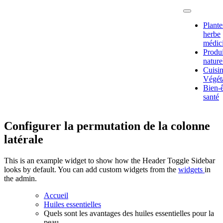
Passer
au
Plante
contenu
herbe
médic
Produi
nature
Fruits,
Cuisi
plantes et
Végét
légumes
Bien-ê
pour notre
santé
santé
Configurer la permutation de la colonne
latérale
This is an example widget to show how the Header Toggle Sidebar
looks by default. You can add custom widgets from the
widgets
in
the admin.
Accueil
Huiles essentielles
Quels sont les avantages des huiles essentielles pour la
peau