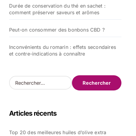
Durée de conservation du thé en sachet :
comment préserver saveurs et arômes
Peut-on consommer des bonbons CBD ?
Inconvénients du romarin : effets secondaires
et contre-indications à connaître
R
e
c
h
e
Articles récents
r
c
h
Top 20 des meilleures huiles d’olive extra
e