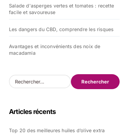
Salade d'asperges vertes et tomates : recette
facile et savoureuse
Les dangers du CBD, comprendre les risques
Avantages et inconvénients des noix de
macadamia
R
e
c
h
e
Articles récents
r
c
h
Top 20 des meilleures huiles d’olive extra
e