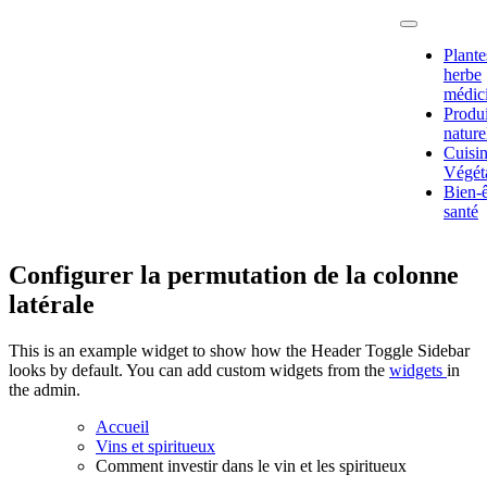
Passer
au
Plante
contenu
herbe
médic
Produi
nature
Fruits,
Cuisi
plantes et
Végét
légumes
Bien-ê
pour notre
santé
santé
Configurer la permutation de la colonne
latérale
This is an example widget to show how the Header Toggle Sidebar
looks by default. You can add custom widgets from the
widgets
in
the admin.
Accueil
Vins et spiritueux
Comment investir dans le vin et les spiritueux