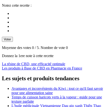
Notez cette recette :
Voter
Moyenne des votes
0
/ 5. Nombre de vote
0
Donnez la 1ere note à cette recette
Navigation
La résine de CBD, une efficacité optimale
Les produits à Base de CBD en Pharmacie en France
de
l’article
Les sujets et produits tendances
Avantages et inconvénients du Kiwi : tout ce qu'il faut savoir
pour une alimentation saine
Temps de cuisson haricots verts à la vapeur : guide pour une
texture parfaite
L'huile médicinale Vietnamienne Dau gio xanh Thiên Thao