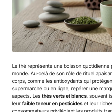
Le thé représente une boisson quotidienne pour des millions de personnes à travers le
monde. Au-delà de son rôle de rituel apaisa
corps, comme les antioxydants qui protègent
supermarché ou en ligne, repérer une marq
aspects. Les
thés verts et blancs
, souvent i
leur
faible teneur en pesticides
et leur rich
consommateurs privilégient les produits trans