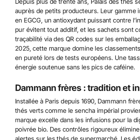
Depuis plus de trente ans, Palais des thés s
auprès de petits producteurs. Leur gamme i
en EGCG, un antioxydant puissant contre l
pur évitent tout additif, et les sachets son
traçabilité via des QR codes sur les emballa
2025, cette marque domine les classements
en pureté lors de tests européens. Une tas
énergie soutenue sans les pics de caféine.
Dammann frères : tradition et i
Installée à Paris depuis 1690, Dammann frèr
thés verts comme le sencha impérial provien
marque excelle dans les infusions pour la 
poivrée bio. Des contrôles rigoureux élimine
alertes sur les thés de supermarché. Les édit