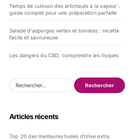
Temps de cuisson des artichauts à la vapeur :
guide complet pour une préparation parfaite
Salade d'asperges vertes et tomates : recette
facile et savoureuse
Les dangers du CBD, comprendre les risques
R
e
c
h
e
Articles récents
r
c
h
Top 20 des meilleures huiles d’olive extra
e