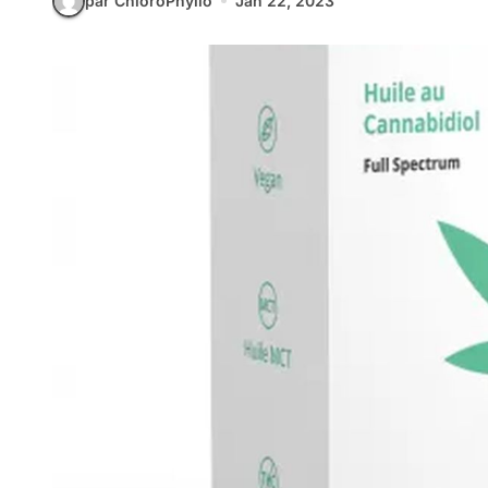
par ChloroPhyllo
Jan 22, 2023