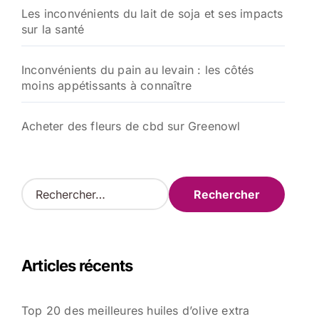
Les inconvénients du lait de soja et ses impacts
sur la santé
Inconvénients du pain au levain : les côtés
moins appétissants à connaître
Acheter des fleurs de cbd sur Greenowl
R
e
c
h
e
Articles récents
r
c
h
Top 20 des meilleures huiles d’olive extra
e