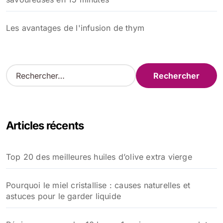
Les avantages de l'infusion de thym
R
e
c
h
e
Articles récents
r
c
h
Top 20 des meilleures huiles d’olive extra vierge
e
r
Pourquoi le miel cristallise : causes naturelles et
:
astuces pour le garder liquide