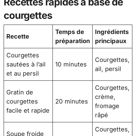
Recettes rapides à base de
courgettes
Temps de
Ingrédients
Recette
préparation
principaux
Courgettes
Courgettes,
sautées à l’ail
10 minutes
ail, persil
et au persil
Courgettes,
Gratin de
crème,
courgettes
20 minutes
fromage
facile et rapide
râpé
Courgettes,
Soupe froide