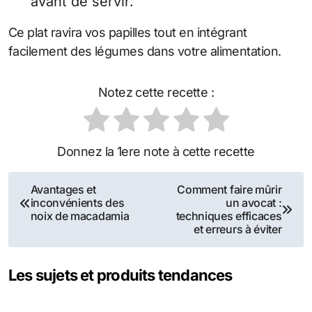
avant de servir.
Ce plat ravira vos papilles tout en intégrant
facilement des légumes dans votre alimentation.
Notez cette recette :
Donnez la 1ere note à cette recette
Navigation
Avantages et
Comment faire mûrir
inconvénients des
un avocat :
de
noix de macadamia
techniques efficaces
et erreurs à éviter
l’article
Les sujets et produits tendances